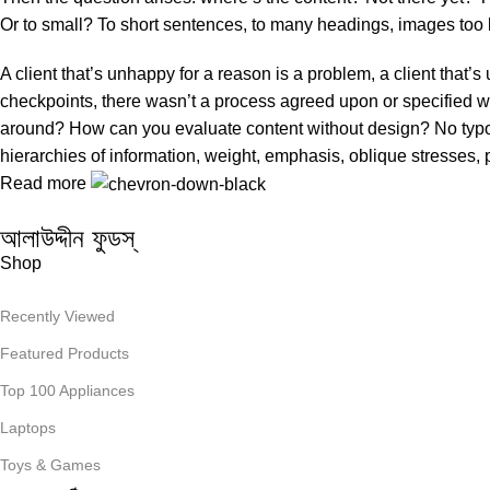
Or to small? To short sentences, to many headings, images too larg
A client that’s unhappy for a reason is a problem, a client that
checkpoints, there wasn’t a process agreed upon or specified with
around? How can you evaluate content without design? No typogra
hierarchies of information, weight, emphasis, oblique stresses, p
Read more
আলাউদ্দীন ফুডস্
Shop
Recently Viewed
Featured Products
Top 100 Appliances
Laptops
Toys & Games