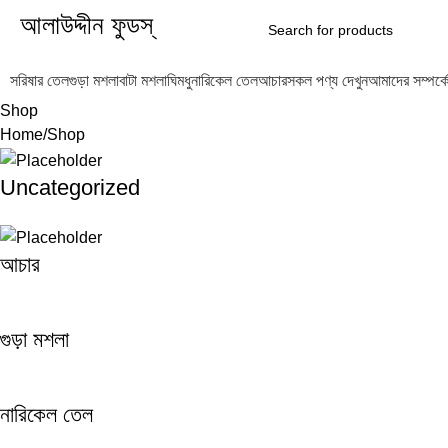
আলাউদ্দীন ফুডস্
সরিষার তেল
গুড়া মশলা
বাটা মশলা
ঘি
মধু
নারিকেল তেল
আচার
সকল পণ্য দেখুন
আমাদের সম্পর্ক
Shop
Home
Shop
Uncategorized
আচার
গুড়া মশলা
নারিকেল তেল