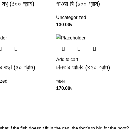
 মধু (৫০০ গ্রাম)
গাওয়া ঘি (১০০ গ্রাম)
Uncategorized
130.00
৳
Add to cart
 গুড়া (৫০ গ্রাম)
চালতার আচার (৪৫০ গ্রাম)
ized
আচার
170.00
৳
f the fish doesn’t fit in the can, the foot’s to big for the boot?